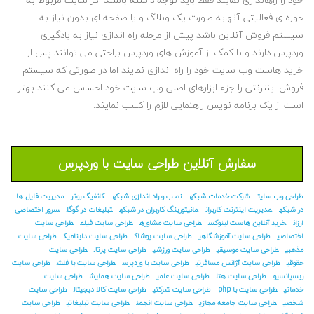
حوزه ی فعالیتی آنهابه صورت یک وبلاگ و یا صفحه ای بدون نیاز به
سیستم فروش آنلاین باشد پیش از مرحله راه اندازی نیاز به یادگیری
وردپرس دارند و با کمک از آموزش های وردپرس براحتی می توانند پس از
خرید هاست وب سایت خود را راه اندازی نمایند اما در صورتی که سیستم
فروش اینترنتی را جزء ابزارهای اصلی وب سایت خود احساس می کنند بهتر
است از یک برنامه نویس راهنمایی لازم را کسب نمایئد.
سفارش آنلاین طراحی سایت با وردپرس
طراحی وب سایت
شرکت خدمات شبکه
نصب و راه اندازی شبکه
کانفیگ روتر
مدیریت فایل ها
در شبکه
مدیریت اینترنت کاربران
مانیتورینگ کاربران در شبکه
تبلیغات در گوگل
سرور اختصاصی
ارزان
خرید آنلاین هاست لینوکس
طراحی سایت مشاوره
طراحی سایت فیلم
طراحی سایت
اختصاصی
طراحی سایت آموزشگاهی
طراحی سایت پوشاک
طراحی سایت داینامیک
طراحی سایت
مذهبی
طراحی سایت موسیقی
طراحی سایت ورزشی
طراحی سایت پرتال
طراحی سایت
حقوقی
طراحی سایت آژانس مسافرتی
طراحی سایت با وردپرس
طراحی سایت با فلش
طراحی سایت
ریسپانسیو
طراحی سایت هتل
طراحی سایت علمی
طراحی سایت همایش
طراحی سایت
خدماتی
طراحی سایت با php
طراحی سایت شرکتی
طراحی سایت کالا دیجیتال
طراحی سایت
شخصی
طراحی سایت جامعه مجازی
طراحی سایت انجمن
طراحی سایت تبلیغاتی
طراحی سایت