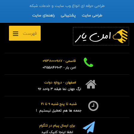
طراحی حرفه ای انواع وب سایت و خدمات شبکه
طراحی سایت
پشتیبانی
راهنمای سایت
فهرست
قاسمی - 09138000987
امن یار - 02155846903
اصفهان - دروازه دولت
ارگ جهان نما طبقه 3 واحد 96
شنبه تا پنج شنبه 9 تا 21
جمعه ها هم تعطیل نیستیم !
برای ارسال پیام در تلگرام
لطفا اینجا کلیک کنید