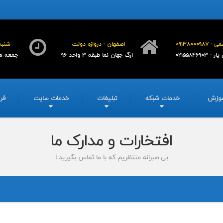
091380009
اصفهان - دروازه دولت
شنبه تا 
0215584690
ارگ جهان نما طبقه 3 واحد 96
جمعه ها 
وزش
خدمات شبکه
تبلیغات
خدمات سایت
فر
افتخارات و مدارک ما
بی‌ صبرانه منتظریم که با ما تماس بگیرید !