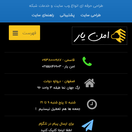
طراحی حرفه ای انواع وب سایت و خدمات شبکه
طراحی سایت
پشتیبانی
راهنمای سایت
فهرست
قاسمی - 09138000987
امن یار - 02155846903
اصفهان - دروازه دولت
ارگ جهان نما طبقه 3 واحد 96
شنبه تا پنج شنبه 9 تا 21
جمعه ها هم تعطیل نیستیم !
برای ارسال پیام در تلگرام
لطفا اینجا کلیک کنید