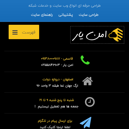
طراحی حرفه ای انواع وب سایت و خدمات شبکه
طراحی سایت
پشتیبانی
راهنمای سایت
فهرست
قاسمی - 09138000987
امن یار - 02155846903
اصفهان - دروازه دولت
ارگ جهان نما طبقه 3 واحد 96
شنبه تا پنج شنبه 9 تا 21
جمعه ها هم تعطیل نیستیم !
برای ارسال پیام در تلگرام
لطفا اینجا کلیک کنید