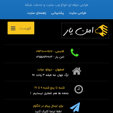
طراحی حرفه ای انواع وب سایت و خدمات شبکه
طراحی سایت
پشتیبانی
راهنمای سایت
فهرست
قاسمی - 09138000987
امن یار - 02155846903
اصفهان - دروازه دولت
ارگ جهان نما طبقه 3 واحد 96
شنبه تا پنج شنبه 9 تا 21
جمعه ها هم تعطیل نیستیم !
برای ارسال پیام در تلگرام
لطفا اینجا کلیک کنید