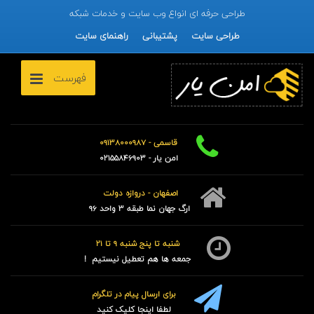
طراحی حرفه ای انواع وب سایت و خدمات شبکه
طراحی سایت
پشتیبانی
راهنمای سایت
فهرست
قاسمی - 09138000987
امن یار - 02155846903
اصفهان - دروازه دولت
ارگ جهان نما طبقه 3 واحد 96
شنبه تا پنج شنبه 9 تا 21
جمعه ها هم تعطیل نیستیم !
برای ارسال پیام در تلگرام
لطفا اینجا کلیک کنید