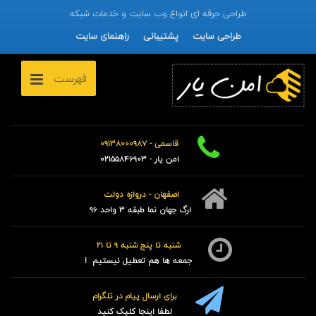
طراحی حرفه ای انواع وب سایت و خدمات شبکه
طراحی سایت
پشتیبانی
راهنمای سایت
فهرست
قاسمی - 09138000987
امن یار - 02155846903
اصفهان - دروازه دولت
ارگ جهان نما طبقه 3 واحد 96
شنبه تا پنج شنبه 9 تا 21
جمعه ها هم تعطیل نیستیم !
برای ارسال پیام در تلگرام
لطفا اینجا کلیک کنید