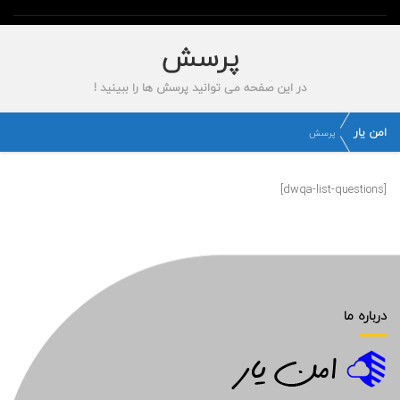
پرسش
در این صفحه می توانید پرسش ها را ببینید !
امن یار
پرسش
[dwqa-list-questions]
درباره ما